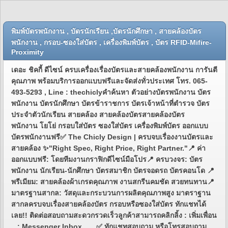
พิมพ์บัตรพนักงาน , บัตรนักเรียน ,บัตรนักศึกษา , สายคล้องบัตร
พนักงาน , กรอบ-ซองใส่บัตร , เครื่องพิมพ์บัตร , บัตร RFID-Mifire-
Proximity
เดอะ ชิคกี้ ดีไซน์ ครบเครื่องเรื่องบัตรและสายคล้องพนักงาน การันตี
คุณภาพ พร้อมบริการออกแบบฟรีและจัดส่งทั่วประเทศ โทร. 065-
493-5293 , Line : thechiclyคำค้นหา ตัวอย่างบัตรพนักงาน บัตร
พนักงาน บัตรนักศึกษา บัตรข้าราชการ บัตรเจ้าหน้าที่ตำรวจ บัตร
ประจำตัวนักเรียน สายคล้อง สายคล้องบัตรสายคล้องบัตร
พนักงาน โยโย่ กรอบใส่บัตร ซองใส่บัตร เครื่องพิมพ์บัตร ออกแบบ
บัตรพนักงานฟรี✅ The Chicly Design | ครบจบเรื่องงานบัตรและ
สายคล้อง ✨"Right Spec, Right Price, Right Partner."📍 ค่า
ออกแบบฟรี: โดยทีมงานกราฟิกดีไซน์มือโปร📍 ครบวงจร: บัตร
พนักงาน นักเรียน-นักศึกษา บัตรสมาชิก บัตรจอดรถ บัตรคอนโด 📍
พรีเมียม: สายคล้องผ้าเกรดคุณภาพ งานสกรีนคมชัด สวยทนทาน📍
มาตรฐานสากล: วัสดุและกระบวนการผลิตคุณภาพสูง มาตราฐาน
สากลครบจบเรื่องสายคล้องบัตร กรอบหรือซองใส่บัตร ทักแชทได้
เลย!! ติดต่อสอบถามสะดวกรวดเร็วลูกค้าสามารถคลิกลิ้ง : เพิ่มเพื่อน
: Messenger Inbox ✅ ทักแชทสอบถาม หรือโทรสอบถาม