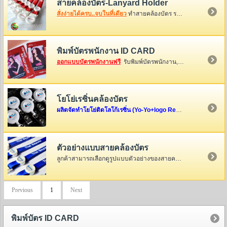
สายคล้องบัตร-Lanyard Holder
สั่งง่ายได้ครบ..จบในที่เดียว
ทำสายคล้องบัตร ราคาเริ่มต้นที่ 25 บาทเท่านั้น
พิมพ์บัตรพนักงาน ID CARD
ออกแบบบัตรพนักงานฟรี
รับพิมพ์บัตรพนักงาน,พิมพ์บัตรนักเรียน, บัตรนักศึกษา ไม่มีขั้นต่ำ 1 ใบก็พิมพ์ได้ สีสันต์ของบัตรและภาพคมชัดสวยงาม
โยโย่เรซิ่นคล้องบัตร
ผลิตจัดทำโยโย่ติดโลโก้เรซิ่น (Yo-Yo+logo Resin)
คล้องบัตร วัส
ตัวอย่างแบบสายคล้องบัตร
ลูกค้าสามารถเลือกดูรูปแบบตัวอย่างของสายคล้องบัตรต่างๆ เพิ่มเติมอีกมามาย
Previous
1
Next
พิมพ์บัตร ID CARD