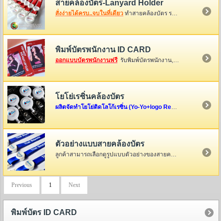
สายคล้องบัตร-Lanyard Holder
สั่งง่ายได้ครบ..จบในที่เดียว
ทำสายคล้องบัตร ราคาเริ่มต้นที่ 25 บาทเท่านั้น
พิมพ์บัตรพนักงาน ID CARD
ออกแบบบัตรพนักงานฟรี
รับพิมพ์บัตรพนักงาน,พิมพ์บัตรนักเรียน, บัตรนักศึกษา ไม่มีขั้นต่ำ 1 ใบก็พิมพ์ได้ สีสันต์ของบัตรและภาพคมชัดสวยงาม
โยโย่เรซิ่นคล้องบัตร
ผลิตจัดทำโยโย่ติดโลโก้เรซิ่น (Yo-Yo+logo Resin)
คล้องบัตร วัส
ตัวอย่างแบบสายคล้องบัตร
ลูกค้าสามารถเลือกดูรูปแบบตัวอย่างของสายคล้องบัตรต่างๆ เพิ่มเติมอีกมามาย
Previous
1
Next
พิมพ์บัตร ID CARD