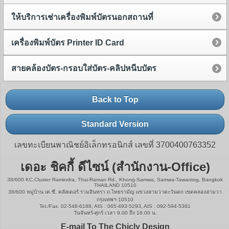
ให้บริการเช่าเครื่องพิมพ์บัตรนอกสถานที่
เครื่องพิมพ์บัตร Printer ID Card
สายคล้องบัตร-กรอบใส่บัตร-คลิปหนีบบัตร
Back to Top
Standard Version
เลขทะเบียนพาณิชย์อิเล็กทรอนิกส์ เลขที่ 3700400763352
เดอะ ชิคกี้ ดีไซน์ (สำนักงาน-Office)
38/600 KC.Cluster Ramindra, Thai-Raman Rd., Khong-Samwa, Samwa-Tawantog, Bangkok
THAILAND 10510
38/600 หมู่บ้าน เค.ซี. คลัสเตอร์ รามอินทรา ถ.ไทยรามัญ แขวงสามวาตะวันตก เขตคลองสามวา
กรุงเทพฯ 10510
Tel./Fax. 02-548-6188, AIS : 065-493-5293, AIS : 092-594-5361
วันจันทร์-ศุกร์ เวลา 9.00 ถึง 18.00 น.
E-mail To The Chicly Design