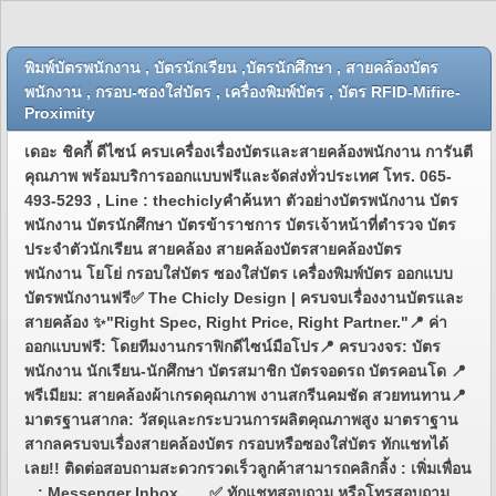
พิมพ์บัตรพนักงาน , บัตรนักเรียน ,บัตรนักศึกษา , สายคล้องบัตร
พนักงาน , กรอบ-ซองใส่บัตร , เครื่องพิมพ์บัตร , บัตร RFID-Mifire-
Proximity
เดอะ ชิคกี้ ดีไซน์ ครบเครื่องเรื่องบัตรและสายคล้องพนักงาน การันตี
คุณภาพ พร้อมบริการออกแบบฟรีและจัดส่งทั่วประเทศ โทร. 065-
493-5293 , Line : thechiclyคำค้นหา ตัวอย่างบัตรพนักงาน บัตร
พนักงาน บัตรนักศึกษา บัตรข้าราชการ บัตรเจ้าหน้าที่ตำรวจ บัตร
ประจำตัวนักเรียน สายคล้อง สายคล้องบัตรสายคล้องบัตร
พนักงาน โยโย่ กรอบใส่บัตร ซองใส่บัตร เครื่องพิมพ์บัตร ออกแบบ
บัตรพนักงานฟรี✅ The Chicly Design | ครบจบเรื่องงานบัตรและ
สายคล้อง ✨"Right Spec, Right Price, Right Partner."📍 ค่า
ออกแบบฟรี: โดยทีมงานกราฟิกดีไซน์มือโปร📍 ครบวงจร: บัตร
พนักงาน นักเรียน-นักศึกษา บัตรสมาชิก บัตรจอดรถ บัตรคอนโด 📍
พรีเมียม: สายคล้องผ้าเกรดคุณภาพ งานสกรีนคมชัด สวยทนทาน📍
มาตรฐานสากล: วัสดุและกระบวนการผลิตคุณภาพสูง มาตราฐาน
สากลครบจบเรื่องสายคล้องบัตร กรอบหรือซองใส่บัตร ทักแชทได้
เลย!! ติดต่อสอบถามสะดวกรวดเร็วลูกค้าสามารถคลิกลิ้ง : เพิ่มเพื่อน
: Messenger Inbox ✅ ทักแชทสอบถาม หรือโทรสอบถาม